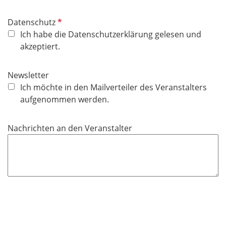
d
P
Datenschutz
f
Ich habe die Datenschutzerklärung gelesen und
l
akzeptiert.
i
c
Newsletter
h
Ich möchte in den Mailverteiler des Veranstalters
t
aufgenommen werden.
f
e
Nachrichten an den Veranstalter
l
d