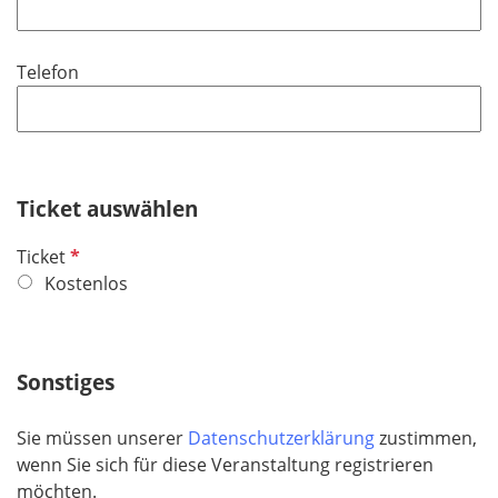
l
l
d
i
Telefon
c
h
t
f
e
Ticket auswählen
l
d
P
Ticket
f
Kostenlos
l
i
c
Sonstiges
h
t
Sie müssen unserer
Datenschutzerklärung
zustimmen,
f
wenn Sie sich für diese Veranstaltung registrieren
e
möchten.
l