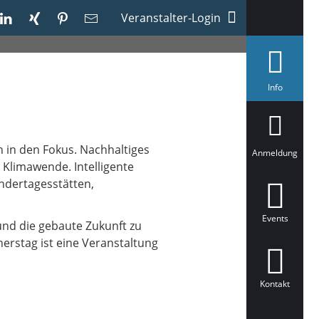
Veranstalter-Login
a
Info
u
s
g
e
w
 in den Fokus. Nachhaltiges
ä
Anmeldung
h
 Klimawende. Intelligente
l
ndertagesstätten,
t
Events
und die gebaute Zukunft zu
erstag ist eine Veranstaltung
Kontakt