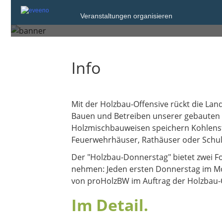
Veranstaltungen organisieren
Donnerstag, 12. Feb. 2026 von
Info
Mit der Holzbau-Offensive rückt die L
Bauen und Betreiben unserer gebauten Um
Holzmischbauweisen speichern Kohlenst
Feuerwehrhäuser, Rathäuser oder Schul
Der "Holzbau-Donnerstag" bietet zwei F
nehmen: Jeden ersten Donnerstag im Mon
von proHolzBW im Auftrag der Holzbau-
Im Detail.