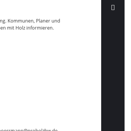
ügung. Kommunen, Planer und
n mit Holz informieren.
n hoerrmann@proholzbw.de.