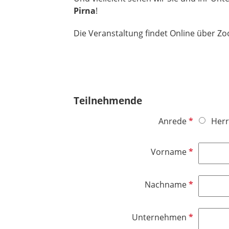
Pirna
!
Die Veranstaltung findet Online über Zo
Teilnehmende
P
Anrede
Herr
f
l
P
Vorname
i
f
c
l
h
P
Nachname
i
t
f
c
f
l
h
P
Unternehmen
e
i
t