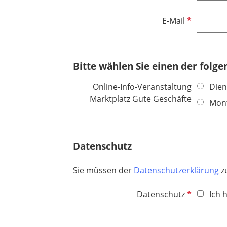
f
l
c
f
l
d
h
e
P
E-Mail
i
t
l
f
c
f
d
l
h
e
i
t
Bitte wählen Sie einen der folg
l
c
f
d
h
e
Online-Info-Veranstaltung
Dien
t
l
Marktplatz Gute Geschäfte
Mont
f
d
e
l
d
Datenschutz
Sie müssen der
Datenschutzerklärung
z
P
Datenschutz
Ich 
f
l