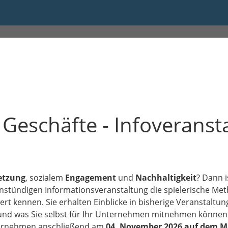
rktplatz Gute Geschäfte (onli
Geschäfte - Infoveranst
etzung
, sozialem
Engagement
und
Nachhaltigkeit
? Dann i
 einstündigen Informationsveranstaltung die spielerische M
rt kennen. Sie erhalten Einblicke in bisherige Veranstaltu
nd was Sie selbst für Ihr Unternehmen mitnehmen können
nternehmen anschließend am
04. November 2026 auf dem Ma