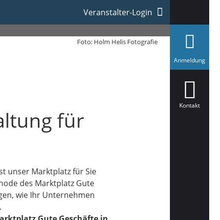
ne)
Veranstalter-Login
Foto: Holm Helis Fotografie
a
Anmeldung
u
s
g
e
w
ä
Kontakt
altung für
h
l
t
st unser Marktplatz für Sie
ethode des Marktplatz Gute
ngen, wie Ihr Unternehmen
.
rktplatz Gute Geschäfte in