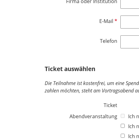
Firma oder Institution
i
t
c
f
h
e
P
E-Mail
t
l
f
f
d
l
e
Telefon
i
l
c
d
h
t
Ticket auswählen
f
e
Die Teilnahme ist kostenfrei, um eine Spend
l
zahlen möchten, steht am Vortragsabend au
d
Ticket
Abendveranstaltung
Ich 
Ich 
Ich 