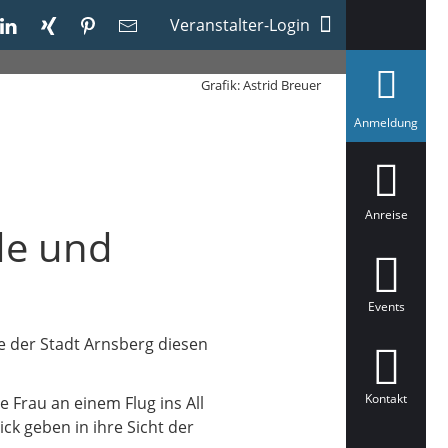
Veranstalter-Login
Grafik: Astrid Breuer
a
Anmeldung
u
s
g
e
w
ä
Anreise
h
de und
l
t
Events
le der Stadt Arnsberg diesen
Kontakt
e Frau an einem Flug ins All
ck geben in ihre Sicht der