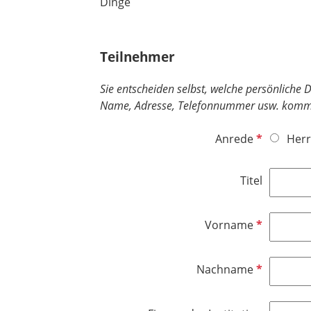
Dinge
Teilnehmer
Sie entscheiden selbst, welche persönliche
Name, Adresse, Telefonnummer usw. komm
P
Anrede
Herr
f
l
Titel
i
c
h
P
Vorname
t
f
f
l
P
Nachname
e
i
f
l
c
l
d
h