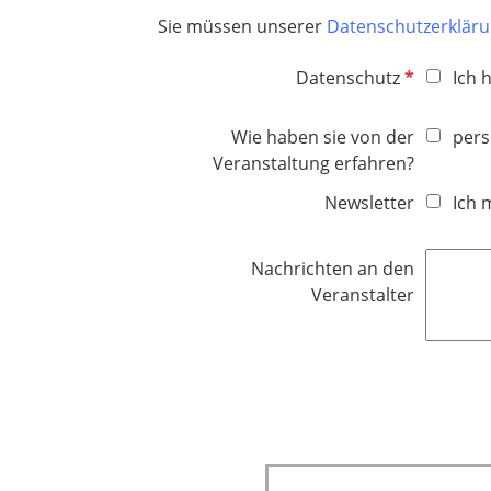
Sie müssen unserer
Datenschutzerklär
P
Datenschutz
Ich 
f
l
Wie haben sie von der
pers
i
Veranstaltung erfahren?
c
Newsletter
Ich 
h
t
f
Nachrichten an den
e
Veranstalter
l
d