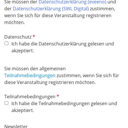
Sie müssen der
Datenschutzerklärung (eveeno)
und
der
Datensc
hutzerklärung (SWL Digital)
zustimmen,
wenn Sie sich für diese Veranstaltung registrieren
möchten.
P
Datenschutz
f
Ich habe die Datenschutzerklärung gelesen und
l
akzeptiert.
i
c
Sie müssen den allgemeinen
h
Teilnahmebedingungen
zustimmen, wenn Sie sich für
t
diese Veranstaltung registrieren möchten.
f
e
P
Teilnahmebedingungen
l
f
Ich habe die Teilnahmebedingungen gelesen und
d
l
akzeptiert.
i
c
Newsletter