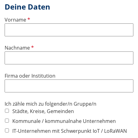
Deine Daten
P
Vorname
f
l
i
P
Nachname
c
f
h
l
t
i
f
Firma oder Institution
c
e
h
l
t
d
f
Ich zähle mich zu folgender/n Gruppe/n
e
Städte, Kreise, Gemeinden
l
Kommunale / kommunalnahe Unternehmen
d
IT-Unternehmen mit Schwerpunkt IoT / LoRaWAN