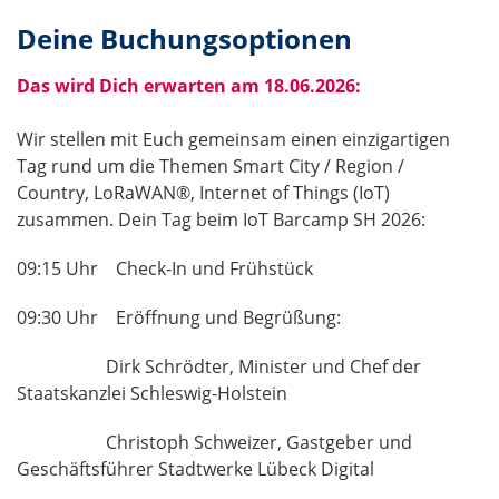
h
d
t
Deine Buchungsoptionen
f
e
Das wird Dich erwarten am 18.06.2026:
l
d
Wir stellen mit Euch gemeinsam einen einzigartigen
Tag rund um die Themen Smart City / Region /
Country, LoRaWAN®, Internet of Things (IoT)
zusammen. Dein Tag beim IoT Barcamp SH 2026:
09:15 Uhr Check-In und Frühstück
09:30 Uhr Eröffnung und Begrüßung:
Dirk Schrödter, Minister und Chef der
Staatskanzlei Schleswig-Holstein
Christoph Schweizer, Gastgeber und
Geschäftsführer Stadtwerke Lübeck Digital