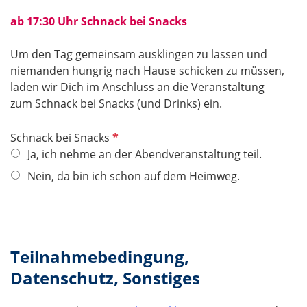
i
ab 17:30 Uhr Schnack bei Snacks
c
h
​​​​​​​Um den Tag gemeinsam ausklingen zu lassen und
t
niemanden hungrig nach Hause schicken zu müssen,
f
laden wir Dich im Anschluss an die Veranstaltung
e
zum Schnack bei Snacks (und Drinks) ein.
l
d
P
Schnack bei Snacks
f
Ja, ich nehme an der Abendveranstaltung teil.
l
Nein, da bin ich schon auf dem Heimweg.
i
c
h
t
f
Teilnahmebedingung,
e
Datenschutz, Sonstiges
l
d