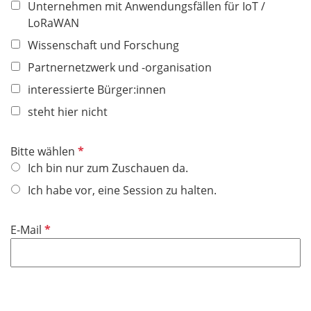
Unternehmen mit Anwendungsfällen für IoT /
LoRaWAN
Wissenschaft und Forschung
Partnernetzwerk und -organisation
interessierte Bürger:innen
steht hier nicht
P
Bitte wählen
f
Ich bin nur zum Zuschauen da.
l
Ich habe vor, eine Session zu halten.
i
c
P
E-Mail
h
f
t
l
f
i
e
c
l