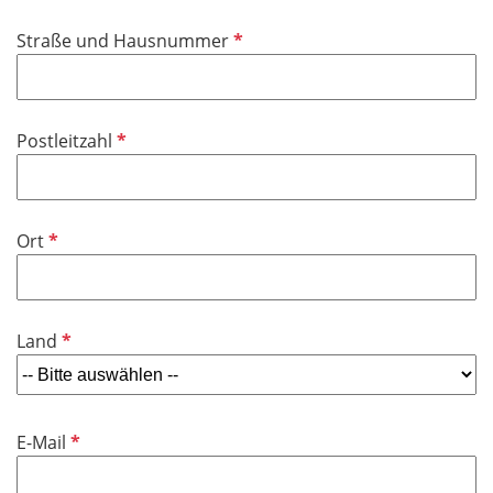
d
f
P
Straße und Hausnummer
e
f
l
l
d
i
P
Postleitzahl
c
f
h
l
t
i
f
P
Ort
c
e
f
h
l
l
t
d
i
f
P
Land
c
e
f
h
l
l
t
d
i
f
P
E-Mail
c
e
f
h
l