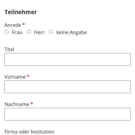
Teilnehmer
P
Anrede
f
Frau
Herr
keine Angabe
l
i
Titel
c
h
t
f
P
Vorname
e
f
l
l
d
i
P
Nachname
c
f
h
l
t
i
f
Firma oder Institution
c
e