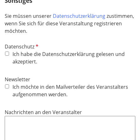
Sonstiges
h
t
Sie müssen unserer
Datenschutzerklärung
zustimmen,
f
wenn Sie sich für diese Veranstaltung registrieren
e
möchten.
l
d
P
Datenschutz
f
Ich habe die Datenschutzerklärung gelesen und
l
akzeptiert.
i
c
Newsletter
h
Ich möchte in den Mailverteiler des Veranstalters
t
aufgenommen werden.
f
e
Nachrichten an den Veranstalter
l
d