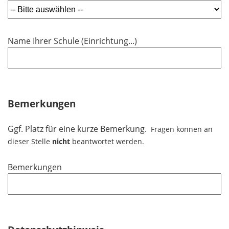
f
h
l
l
t
d
i
f
Name Ihrer Schule (Einrichtung...)
c
e
h
l
t
d
f
e
Bemerkungen
l
d
Ggf. Platz für eine kurze Bemerkung.
Fragen können an
dieser Stelle
nicht
beantwortet werden.
Bemerkungen