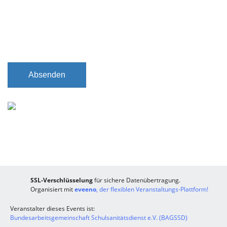
c
h
t
f
e
l
Absenden
d
SSL-Verschlüsselung
für sichere Datenübertragung.
Organisiert mit
eveeno
, der flexiblen Veranstaltungs-Plattform!
Veranstalter dieses Events ist:
Bundesarbeitsgemeinschaft Schulsanitätsdienst e.V. (BAGSSD)