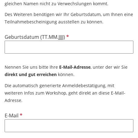
h
gleichen Namen nicht zu Verwechslungen kommt.
l
t
d
Des Weiteren benötigen wir Ihr Geburtsdatum, um Ihnen eine
f
Teilnahmebescheinigung ausstellen zu können.
e
l
P
Geburtsdatum (TT.MM.JJJJ)
d
f
l
i
c
Nennen Sie uns bitte Ihre
E-Mail-Adresse
, unter der wir Sie
h
direkt und gut erreichen
können.
t
Die automatisch generierte Anmeldebestätigung, mit
f
weiteren Infos zum Workshop, geht direkt an diese E-Mail-
e
Adresse.
l
d
P
E-Mail
f
l
i