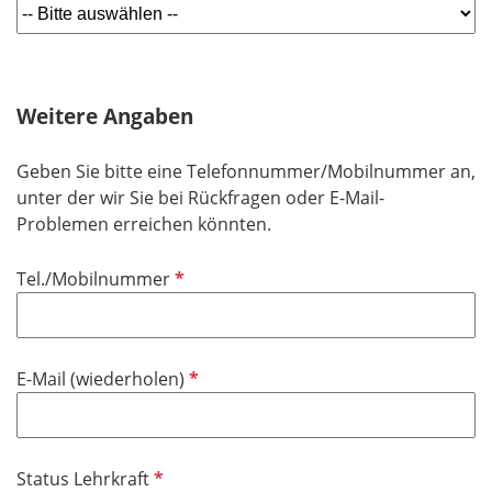
f
l
i
c
h
Weitere Angaben
t
f
Geben Sie bitte eine Telefonnummer/Mobilnummer an,
e
unter der wir Sie bei Rückfragen oder E-Mail-
l
Problemen erreichen könnten.
d
P
Tel./Mobilnummer
f
l
i
P
E-Mail (wiederholen)
c
f
h
l
t
i
f
P
Status Lehrkraft
c
e