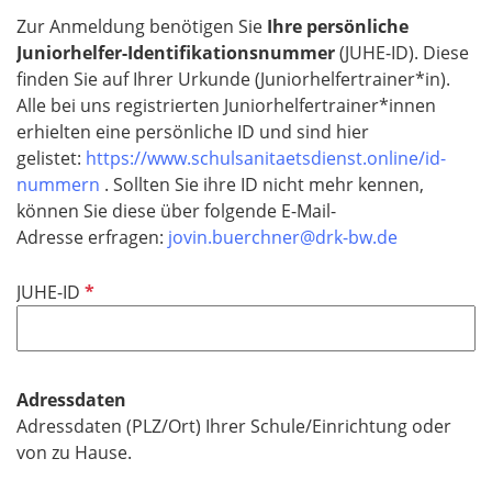
c
Zur Anmeldung benötigen Sie
Ihre persönliche
h
Juniorhelfer-Identifikationsnummer
(JUHE-ID). Diese
t
finden Sie auf Ihrer Urkunde (Juniorhelfertrainer*in).
f
Alle bei uns registrierten Juniorhelfertrainer*innen
e
erhielten eine persönliche ID und sind hier
l
gelistet:
https://www.schulsanitaetsdienst.online/id-
d
nummern
. Sollten Sie ihre ID nicht mehr kennen,
können Sie diese über folgende E-Mail-
Adresse erfragen:
jovin.buerchner@drk-bw.de
P
JUHE-ID
f
l
i
c
Adressdaten
h
Adressdaten (PLZ/Ort) Ihrer Schule/Einrichtung oder
t
von zu Hause.
f