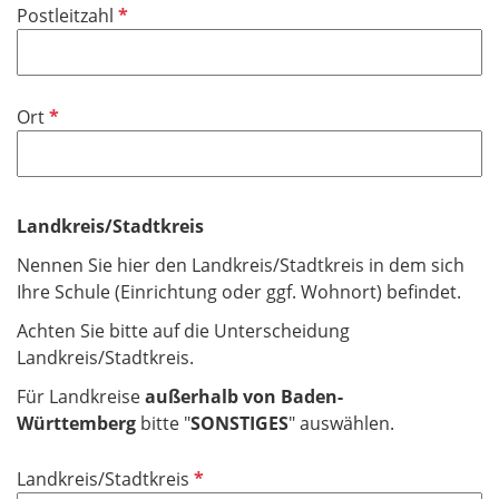
e
P
Postleitzahl
l
f
d
l
i
P
Ort
c
f
h
l
t
i
f
c
Landkreis/Stadtkreis
e
h
l
Nennen Sie hier den Landkreis/Stadtkreis in dem sich
t
d
Ihre Schule (Einrichtung oder ggf. Wohnort) befindet.
f
e
Achten Sie bitte auf die Unterscheidung
l
Landkreis/Stadtkreis.
d
Für Landkreise
außerhalb von Baden-
Württemberg
bitte "
SONSTIGES
" auswählen.
P
Landkreis/Stadtkreis