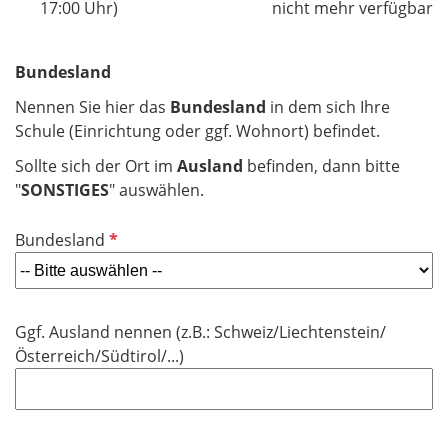
17:00 Uhr)
nicht mehr verfügbar
Bundesland
Nennen Sie hier das
Bundesland
in dem sich Ihre
Schule (Einrichtung oder ggf. Wohnort) befindet.
Sollte sich der Ort im
Ausland
befinden, dann bitte
"
SONSTIGES
" auswählen.
P
Bundesland
f
l
i
Ggf. Ausland nennen (z.B.: Schweiz/Liechtenstein/
c
Österreich/Südtirol/...)
h
t
f
e