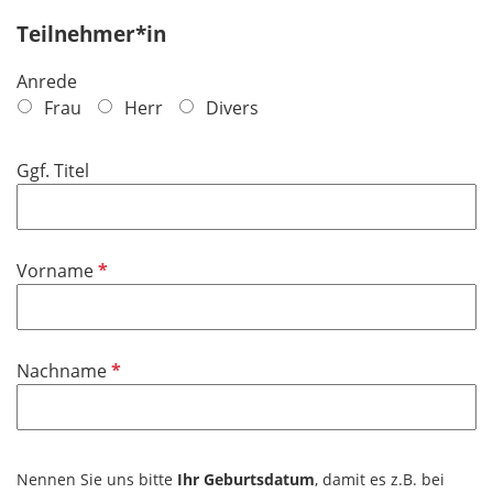
l
Teilnehmer*in
d
Anrede
Frau
Herr
Divers
Ggf. Titel
P
Vorname
f
l
i
P
Nachname
c
f
h
l
t
i
f
c
Nennen Sie uns bitte
Ihr Geburtsdatum
, damit es z.B. bei
e