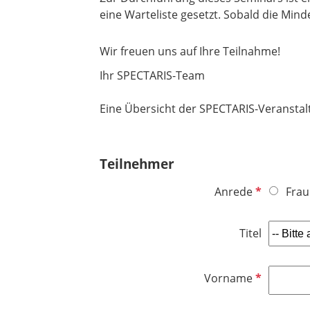
eine Warteliste gesetzt. Sobald die Mind
Wir freuen uns auf Ihre Teilnahme!
Ihr SPECTARIS-Team
Eine Übersicht der SPECTARIS-Veranstal
Teilnehmer
P
Anrede
Frau
f
l
Titel
i
c
h
P
Vorname
t
f
f