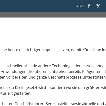
 16:30
Teilen:
che heute die richtigen Impulse setzen, damit Künstliche In
tuell schneller als jede andere Technologie der letzten Jahr
nwendungen diskutieren, entstehen bereits KI-Agenten, di
gen vorbereiten und ganze Geschäftsprozesse unterstützen
mehr, ob KI eingesetzt wird – sondern wo sie den größten wi
uriert gestalten.
rhalten Geschäftsführer, Bereichsleiter sowie aktuelle und 