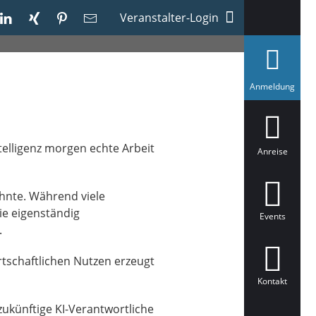
Veranstalter-Login
a
Anmeldung
u
s
g
e
w
telligenz morgen echte Arbeit
ä
Anreise
h
l
t
zehnte. Während viele
e eigenständig
Events
.
rtschaftlichen Nutzen erzeugt
Kontakt
zukünftige KI-Verantwortliche