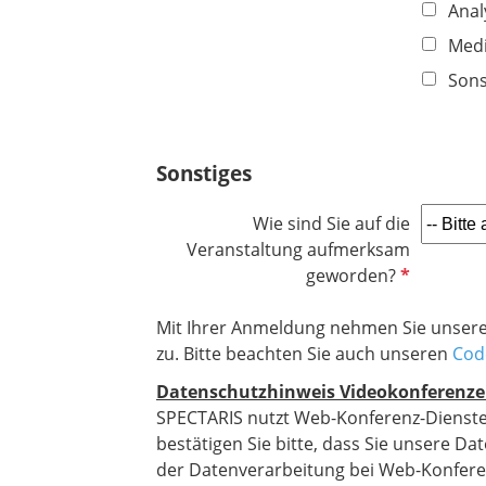
i
Anal
e
c
Medi
l
h
d
Sons
t
f
e
l
Sonstiges
d
Wie sind Sie auf die
Veranstaltung aufmerksam
P
geworden?
f
l
Mit Ihrer Anmeldung nehmen Sie unser
i
zu.
Bitte beachten Sie auch unseren
Cod
c
Datenschutzhinweis Videokonferenze
h
SPECTARIS nutzt Web-Konferenz-Dienste 
t
bestätigen Sie bitte, dass Sie unsere D
f
der Datenverarbeitung bei Web-Konferenzen
e