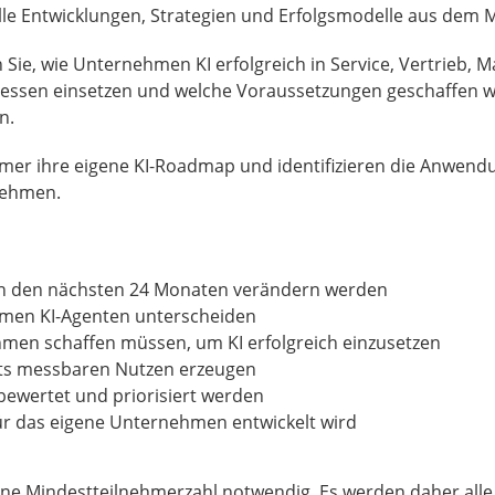
le Entwicklungen, Strategien und Erfolgsmodelle aus dem M
Sie, wie Unternehmen KI erfolgreich in Service, Vertrieb, M
ssen einsetzen und welche Voraussetzungen geschaffen w
n.
hmer ihre eigene KI-Roadmap und identifizieren die Anwend
rnehmen.
 in den nächsten 24 Monaten verändern werden
omen KI-Agenten unterscheiden
en schaffen müssen, um KI erfolgreich einzusetzen
its messbaren Nutzen erzeugen
bewertet und priorisiert werden
für das eigene Unternehmen entwickelt wird
ine Mindestteilnehmerzahl notwendig. Es werden daher all