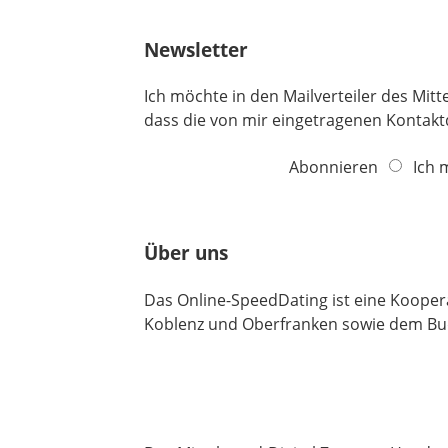
f
e
Newsletter
l
d
Ich möchte in den Mailverteiler des Mi
dass die von mir eingetragenen Kontak
Abonnieren
Ich 
Über uns
Das Online-SpeedDating ist eine Koope
Koblenz und Oberfranken sowie dem Bud