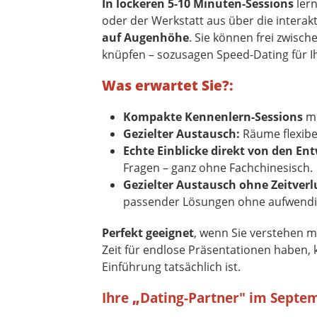
In lockeren 5-10 Minuten-Sessions
lern
oder der Werkstatt aus über die interak
auf Augenhöhe
. Sie können frei zwis
knüpfen – sozusagen Speed-Dating für Ih
Was erwartet Sie?:
Kompakte Kennenlern-Sessions
mi
Gezielter Austausch:
Räume flexib
Echte Einblicke direkt von den En
Fragen – ganz ohne Fachchinesisch.
Gezielter Austausch ohne Zeitverl
passender Lösungen ohne aufwendi
Perfekt geeignet
, wenn Sie verstehen m
Zeit für endlose Präsentationen haben,
Einführung tatsächlich ist.
Ihre
„
Dating-Partner" im Septe