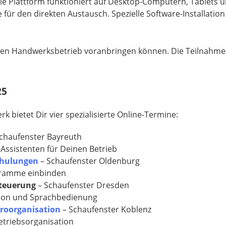
Die Plattform funktioniert auf Desktop-Computern, Tablets
ür den direkten Austausch. Spezielle Software-Installation i
hren Handwerksbetrieb voranbringen können. Die Teilnahme is
25
 bietet Dir vier spezialisierte Online-Termine:
Schaufenster Bayreuth
-Assistenten für Deinen Betrieb
chulungen
– Schaufenster Oldenburg
gramme einbinden
steuerung
– Schaufenster Dresden
ion und Sprachbedienung
roorganisation
– Schaufenster Koblenz
d Betriebsorganisation