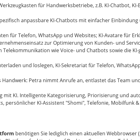
erkzeugkasten für Handwerksbetriebe, z.B. KI-Chatbot, KI-
zifisch anpassbare KI-Chatbots mit einfacher Einbindung 
enten für Telefon, WhatsApp und Websites; KI-Avatare für Erk
ternehmenseinsatz zur Optimierung von Kunden- und Servi
Telekommunikation wie Voice- und Chatbots sowie die KI-
nterladen und loslegen, KI-Sekretariat für Telefon, WhatsA
rs Handwerk: Petra nimmt Anrufe an, entlastet das Team und 
 mit KI. Intelligente Kategorisierung, Priorisierung und au
, persönlicher KI-Assistent "Shomi", Telefonie, Mobilfunk & 
ttform
benötigen Sie lediglich einen aktuellen Webbrowser (