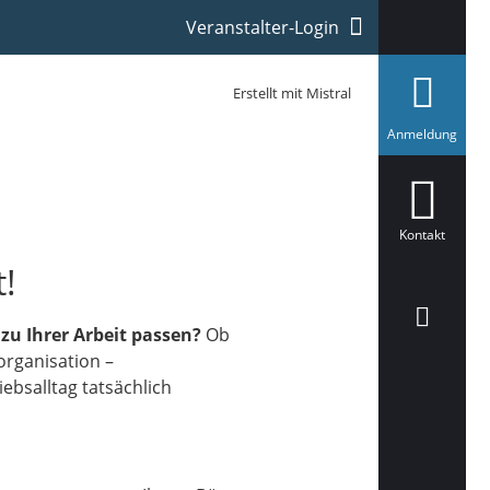
Veranstalter-Login
Erstellt mit Mistral
a
Anmeldung
u
s
g
e
w
ä
Kontakt
h
l
t!
t
zu Ihrer Arbeit passen?
Ob
organisation –
ebsalltag tatsächlich