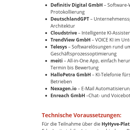
Definitiv Digital GmbH
– Software-W
Protokollierung
DeutschlandGPT
– Unternehmensspe
Architektur
Cloudstrive
– Intelligente KI-Assist
TrendView GmbH
– VOICE KI im Un
Telesys
– Softwarelösungen rund um 
Geschäftsprozessoptimierung
meiti
– All-in-One App, einfach heru
Termin bis Bewertung
HalloPetra GmbH
– KI-Telefonie fü
Betrieben
Nexagen.io
– E-Mail Automatisierung
Enreach GmbH
–Chat- und Voicebots
Technische Voraussetzungen:
Für die Teilnahme über die
HyHyve-Pla