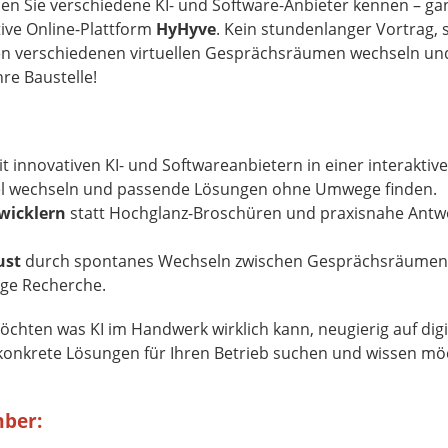
en Sie verschiedene KI- und Software-Anbieter kennen – g
tive Online-Plattform
HyHyve
. Kein stundenlanger Vortrag,
chen verschiedenen virtuellen Gesprächsräumen wechseln u
re Baustelle!
t innovativen KI- und Softwareanbietern in einer interakti
el wechseln und passende Lösungen ohne Umwege finden.
twicklern
statt Hochglanz-Broschüren und praxisnahe Antwo
ust
durch spontanes Wechseln zwischen Gesprächsräumen 
ge Recherche.
öchten was KI im Handwerk wirklich kann, neugierig auf digit
 konkrete Lösungen für Ihren Betrieb suchen und wissen mö
mber: