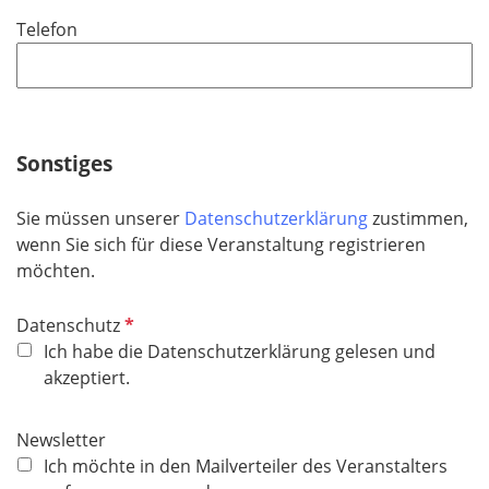
i
Telefon
c
h
t
f
e
Sonstiges
l
d
Sie müssen unserer
Datenschutzerklärung
zustimmen,
wenn Sie sich für diese Veranstaltung registrieren
möchten.
P
Datenschutz
f
Ich habe die Datenschutzerklärung gelesen und
l
akzeptiert.
i
c
Newsletter
h
Ich möchte in den Mailverteiler des Veranstalters
t