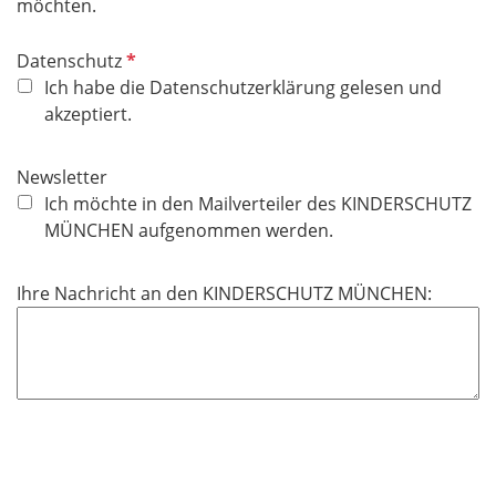
möchten.
P
Datenschutz
f
Ich habe die Datenschutzerklärung gelesen und
l
akzeptiert.
i
c
Newsletter
h
Ich möchte in den Mailverteiler des KINDERSCHUTZ
t
MÜNCHEN aufgenommen werden.
f
e
Ihre Nachricht an den KINDERSCHUTZ MÜNCHEN:
l
d