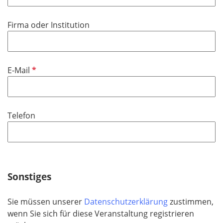
l
t
i
f
Firma oder Institution
c
e
h
l
t
d
f
P
E-Mail
e
f
l
l
d
i
Telefon
c
h
t
f
e
Sonstiges
l
d
Sie müssen unserer
Datenschutzerklärung
zustimmen,
wenn Sie sich für diese Veranstaltung registrieren