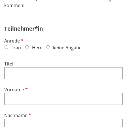
kommen!
Teilnehmer*in
P
Anrede
f
Frau
Herr
keine Angabe
l
i
Titel
c
h
t
f
P
Vorname
e
f
l
l
d
i
P
Nachname
c
f
h