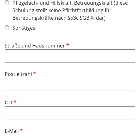
t
Pflegefach- und Hilfskraft, Betreuungskraft (diese
i
f
Schulung stellt keine Pflichtfortbildung für
c
e
Betreuungskräfte nach §53c SGB XI dar)
h
l
Sonstiges
t
d
f
e
P
Straße und Hausnummer
l
f
d
l
i
P
Postleitzahl
c
f
h
l
t
i
f
P
Ort
c
e
f
h
l
l
t
d
i
f
P
E-Mail
c
e
f
h