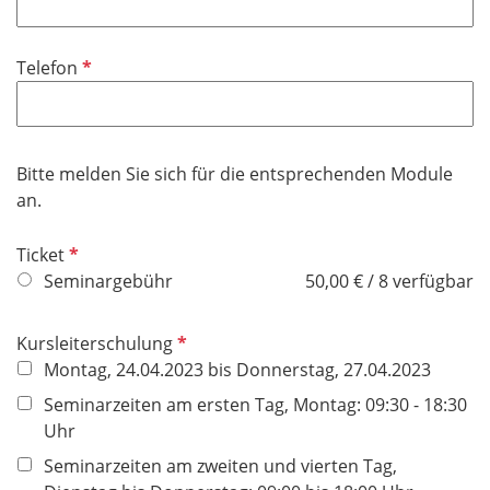
l
l
t
d
i
f
P
Telefon
c
e
f
h
l
l
t
d
i
f
c
Bitte melden Sie sich für die entsprechenden Module
e
h
an.
l
t
d
f
P
Ticket
e
f
Seminargebühr
50,00 € / 8 verfügbar
l
l
d
i
P
Kursleiterschulung
c
f
Montag, 24.04.2023 bis Donnerstag, 27.04.2023
h
l
Seminarzeiten am ersten Tag, Montag: 09:30 - 18:30
t
i
Uhr
f
c
e
Seminarzeiten am zweiten und vierten Tag,
h