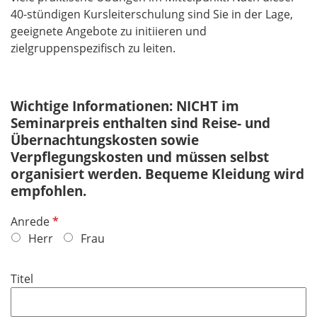
40-stündigen Kursleiterschulung sind Sie in der Lage,
geeignete Angebote zu initiieren und
zielgruppenspezifisch zu leiten.
Wichtige Informationen: NICHT im
Seminarpreis enthalten sind Reise- und
Übernachtungskosten sowie
Verpflegungskosten und müssen selbst
organisiert werden. Bequeme Kleidung wird
empfohlen.
P
Anrede
f
Herr
Frau
l
i
Titel
c
h