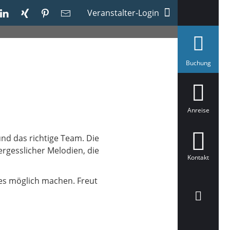
Veranstalter-Login
a
Buchung
u
s
g
e
w
ä
Anreise
h
l
t
und das richtige Team. Die
rgesslicher Melodien, die
Kontakt
les möglich machen. Freut