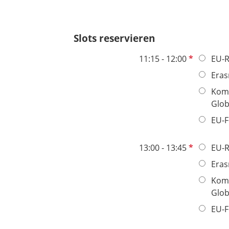
e
l
d
Slots reservieren
P
11:15 - 12:00
EU-R
f
Eras
l
Komm
i
Glob
c
h
EU-
t
f
P
13:00 - 13:45
EU-R
e
f
Eras
l
l
Komm
d
i
Glob
c
h
EU-
t