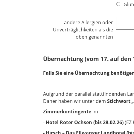
Glut
t
f
e
andere Allergien oder
l
Unverträglichkeiten als die
d
oben genannten
Übernachtung (vom 17. auf den 1
Falls Sie eine Übernachtung benötigen
Aufgrund der parallel stattfindenden 
Daher haben wir unter dem
Stichwort
Zimmerkontingente
im
- Hotel Roter Ochsen (bis 28.02.26)
(EZ 
- Hirsch – Das Ellwanger Landhotel (bis