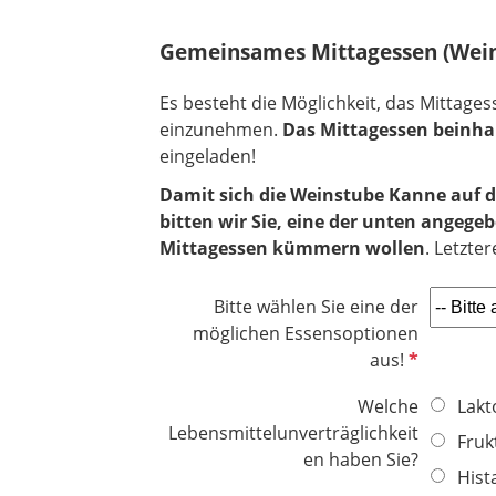
f
e
Gemeinsames Mittagessen (Wein
l
d
Es besteht die Möglichkeit, das Mittag
einzunehmen.
Das Mittagessen beinhalt
eingeladen!
Damit sich die Weinstube Kanne auf d
bitten wir Sie, eine der unten angeg
Mittagessen kümmern wollen
. Letzte
Bitte wählen Sie eine der
möglichen Essensoptionen
P
aus!
f
Welche
Lakt
l
Lebensmittelunverträglichkeit
i
Fruk
en haben Sie?
c
Hist
h