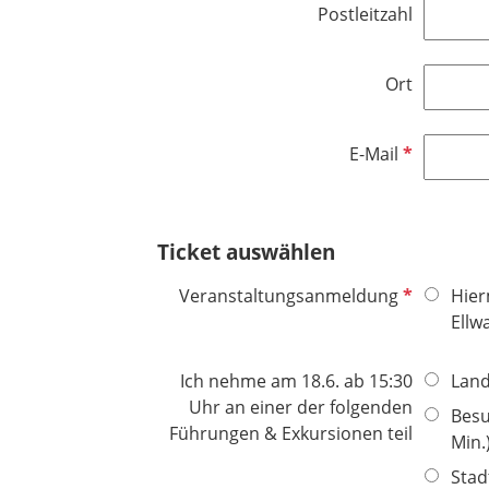
Postleitzahl
Ort
P
E-Mail
f
l
i
Ticket auswählen
c
h
P
Veranstaltungsanmeldung
Hier
t
f
Ellw
f
l
e
i
Ich nehme am 18.6. ab 15:30
Land
l
c
Uhr an einer der folgenden
d
Besu
h
Führungen & Exkursionen teil
Min.
t
Stad
f