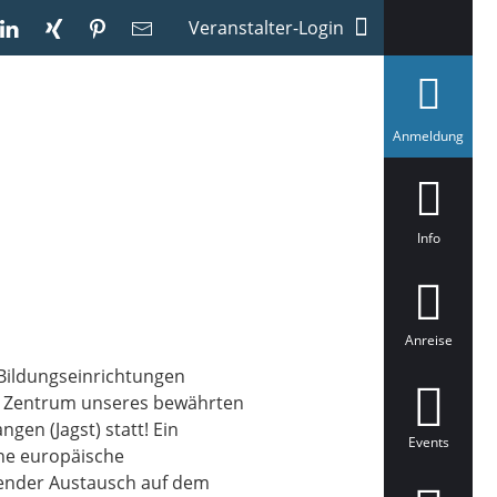
Veranstalter-Login
a
Anmeldung
u
s
g
e
w
ä
Info
h
l
t
Anreise
Bildungseinrichtungen
 im Zentrum unseres bewährten
gen (Jagst) statt! Ein
Events
ne europäische
ender Austausch auf dem