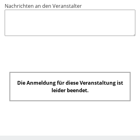
f
Nachrichten an den Veranstalter
e
l
d
Die Anmeldung für diese Veranstaltung ist
leider beendet.