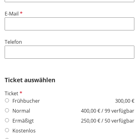
t
d
f
P
E-Mail
e
f
l
l
d
i
Telefon
c
h
t
f
e
Ticket auswählen
l
d
P
Ticket
f
Frühbucher
300,00 €
l
Normal
400,00 € / 99 verfügbar
i
Ermäßigt
250,00 € / 50 verfügbar
c
h
Kostenlos
t