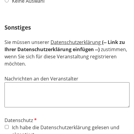
Keine Auswahl
d
c
h
t
f
Sonstiges
e
l
Sie müssen unserer
Datenschutzerklärung
(-- Link zu
d
Ihrer Datenschutzerklärung einfügen --)
zustimmen,
wenn Sie sich für diese Veranstaltung registrieren
möchten.
Nachrichten an den Veranstalter
P
Datenschutz
f
Ich habe die Datenschutzerklärung gelesen und