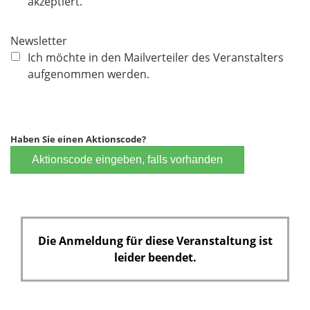
l
akzeptiert.
i
c
Newsletter
h
Ich möchte in den Mailverteiler des Veranstalters
t
aufgenommen werden.
f
e
l
d
Haben Sie einen Aktionscode?
Aktionscode eingeben, falls vorhanden
Die Anmeldung für diese Veranstaltung ist
leider beendet.