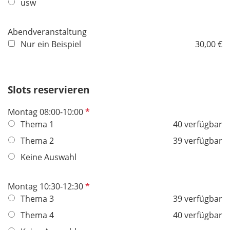
usw
f
e
Abendveranstaltung
l
Nur ein Beispiel
30,00 €
d
Slots reservieren
P
Montag 08:00-10:00
f
Thema 1
40 verfügbar
l
Thema 2
39 verfügbar
i
Keine Auswahl
c
h
t
P
Montag 10:30-12:30
f
f
Thema 3
39 verfügbar
e
l
Thema 4
40 verfügbar
l
i