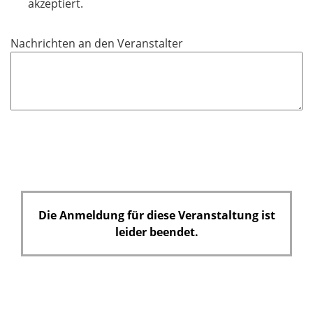
l
akzeptiert.
i
c
Nachrichten an den Veranstalter
h
t
f
e
l
d
Die Anmeldung für diese Veranstaltung ist
leider beendet.