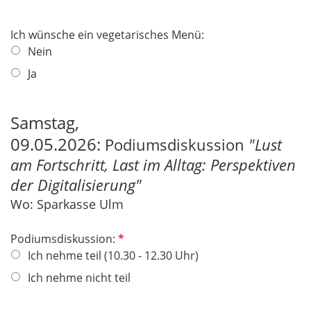
i
c
Ich wünsche ein vegetarisches Menü:
h
Nein
t
f
Ja
e
l
Samstag,
d
09.05.2026:
Podiumsdiskussion
"Lust
am Fortschritt, Last im Alltag: Perspektiven
der Digitalisierung"
Wo: ​​​​​​​Sparkasse Ulm
P
Podiumsdiskussion:
f
Ich nehme teil (10.30 - 12.30 Uhr)
l
Ich nehme nicht teil
i
c