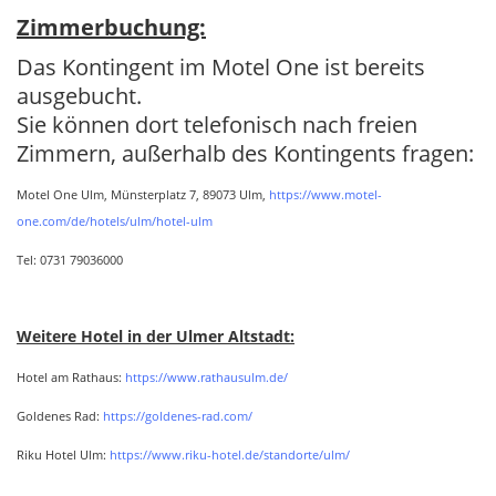
h
Zimmerbuchung:
t
Das Kontingent im Motel One ist bereits
f
ausgebucht.
e
Sie können dort telefonisch nach freien
l
d
Zimmern, außerhalb des Kontingents fragen:
Motel One Ulm, Münsterplatz 7, 89073 Ulm,
https://www.motel-
one.com/de/hotels/ulm/hotel-ulm
Tel: 0731 79036000
Weitere Hotel in der Ulmer Altstadt:
Hotel am Rathaus:
https://www.rathausulm.de/
Goldenes Rad:
https://goldenes-rad.com/
Riku Hotel Ulm:
https://www.riku-hotel.de/standorte/ulm/