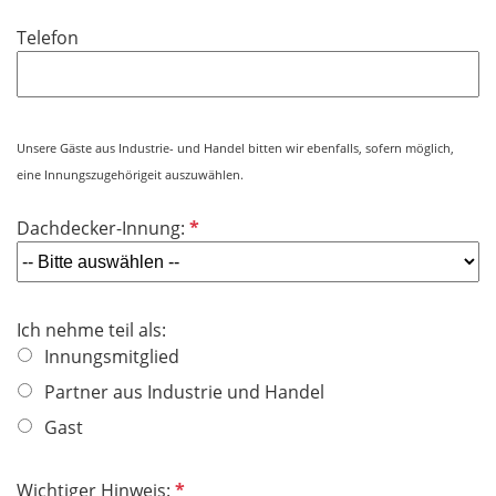
d
i
f
Telefon
c
e
h
l
t
d
f
e
Unsere Gäste aus Industrie- und Handel bitten wir ebenfalls, sofern möglich,
l
eine Innungszugehörigeit auszuwählen.
d
P
Dachdecker-Innung:
f
l
i
Ich nehme teil als:
c
Innungsmitglied
h
t
Partner aus Industrie und Handel
f
Gast
e
l
P
Wichtiger Hinweis:
d