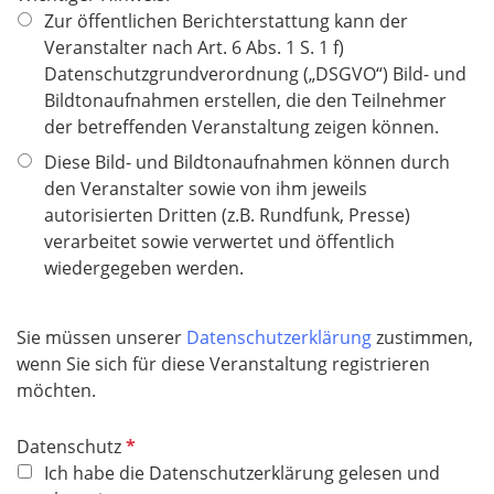
f
Zur öffentlichen Berichterstattung kann der
l
Veranstalter nach Art. 6 Abs. 1 S. 1 f)
i
Datenschutzgrundverordnung („DSGVO“) Bild- und
c
Bildtonaufnahmen erstellen, die den Teilnehmer
h
der betreffenden Veranstaltung zeigen können.
t
Diese Bild- und Bildtonaufnahmen können durch
f
den Veranstalter sowie von ihm jeweils
e
autorisierten Dritten (z.B. Rundfunk, Presse)
l
verarbeitet sowie verwertet und öffentlich
d
wiedergegeben werden.
Sie müssen unserer
Datenschutzerklärung
zustimmen,
wenn Sie sich für diese Veranstaltung registrieren
möchten.
P
Datenschutz
f
Ich habe die Datenschutzerklärung gelesen und