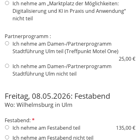
c
d
Ich nehme am „Marktplatz der Möglichkeiten:
h
Digitalisierung und KI in Praxis und Anwendung“
t
nicht teil
f
e
Partnerprogramm :
l
Ich nehme am Damen-/Partnerprogramm
d
Stadtführung Ulm teil (Treffpunkt Motel One)
25,00 €
Ich nehme am Damen-/Partnerprogramm
Stadtführung Ulm nicht teil
Freitag, 08.05.2026: Festabend
Wo: Wilhelmsburg in Ulm
P
Festabend:
f
Ich nehme am Festabend teil
135,00 €
l
Ich nehme am Festabend nicht teil