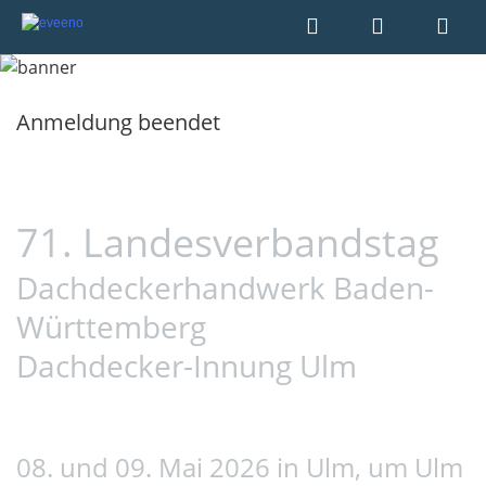
Anmeldung beendet
71. Landesverbandstag
Dachdeckerhandwerk Baden-
Württemberg
Dachdecker-Innung Ulm
08. und 09. Mai 2026 in Ulm, um Ulm