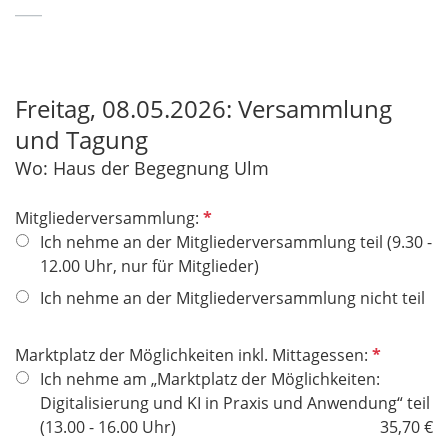
___
Freitag, 08.05.2026: Versammlung
und Tagung
​​​​​​​Wo: Haus der Begegnung Ulm
P
Mitgliederversammlung:
f
Ich nehme an der Mitgliederversammlung teil (9.30 -
l
12.00 Uhr, nur für Mitglieder)
i
Ich nehme an der Mitgliederversammlung nicht teil
c
h
P
Marktplatz der Möglichkeiten inkl. Mittagessen:
t
f
Ich nehme am „Marktplatz der Möglichkeiten:
f
l
Digitalisierung und KI in Praxis und Anwendung“ teil
e
i
(13.00 - 16.00 Uhr)
35,70 €
l