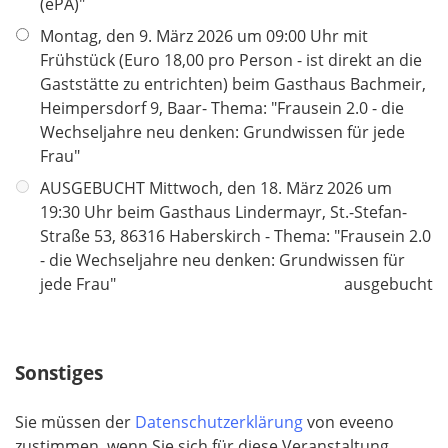
c
(ePA)"
h
Montag, den 9. März 2026 um 09:00 Uhr mit
t
Frühstück (Euro 18,00 pro Person - ist direkt an die
f
Gaststätte zu entrichten) beim Gasthaus Bachmeir,
e
Heimpersdorf 9, Baar- Thema: "Frausein 2.0 - die
l
Wechseljahre neu denken: Grundwissen für jede
d
Frau"
AUSGEBUCHT Mittwoch, den 18. März 2026 um
19:30 Uhr beim Gasthaus Lindermayr, St.-Stefan-
Straße 53, 86316 Haberskirch - Thema: "Frausein 2.0
- die Wechseljahre neu denken: Grundwissen für
jede Frau"
ausgebucht
Sonstiges
Sie müssen der
Datenschutzerklärung
von eveeno
zustimmen, wenn Sie sich für diese Veranstaltung