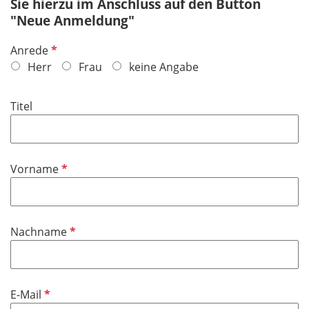
Sie hierzu im Anschluss auf den Button
"Neue Anmeldung"
P
Anrede
f
Herr
Frau
keine Angabe
l
i
Titel
c
h
t
f
P
Vorname
e
f
l
l
d
i
P
Nachname
c
f
h
l
t
i
f
P
E-Mail
c
e