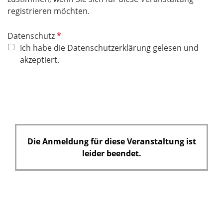
registrieren möchten.
P
Datenschutz
f
Ich habe die Datenschutzerklärung gelesen und
l
akzeptiert.
i
c
h
t
f
e
Die Anmeldung für diese Veranstaltung ist
l
leider beendet.
d