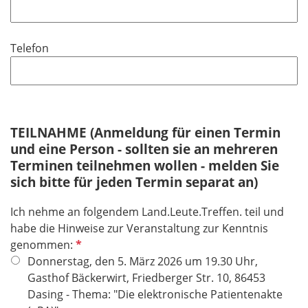
f
h
l
l
t
d
i
f
Telefon
c
e
h
l
t
d
f
e
TEILNAHME (Anmeldung für einen Termin
l
und eine Person - sollten sie an mehreren
d
Terminen teilnehmen wollen - melden Sie
sich bitte für jeden Termin separat an)
Ich nehme an folgendem Land.Leute.Treffen. teil und
habe die Hinweise zur Veranstaltung zur Kenntnis
P
genommen:
f
Donnerstag, den 5. März 2026 um 19.30 Uhr,
l
Gasthof Bäckerwirt, Friedberger Str. 10, 86453
i
Dasing - Thema: "Die elektronische Patientenakte