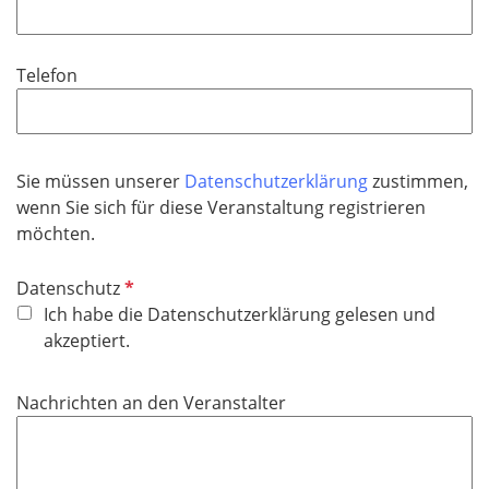
f
l
l
d
i
Telefon
c
h
t
f
Sie müssen unserer
Datenschutzerklärung
zustimmen,
e
wenn Sie sich für diese Veranstaltung registrieren
l
möchten.
d
P
Datenschutz
f
Ich habe die Datenschutzerklärung gelesen und
l
akzeptiert.
i
c
Nachrichten an den Veranstalter
h
t
f