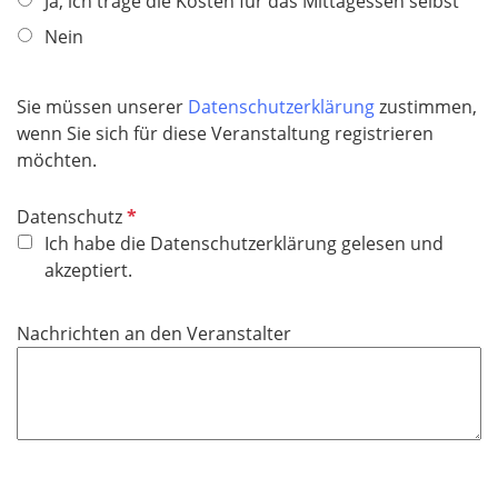
Ja, ich trage die Kosten für das Mittagessen selbst
Nein
Sie müssen unserer
Datenschutzerklärung
zustimmen,
wenn Sie sich für diese Veranstaltung registrieren
möchten.
P
Datenschutz
f
Ich habe die Datenschutzerklärung gelesen und
l
akzeptiert.
i
c
Nachrichten an den Veranstalter
h
t
f
e
l
d