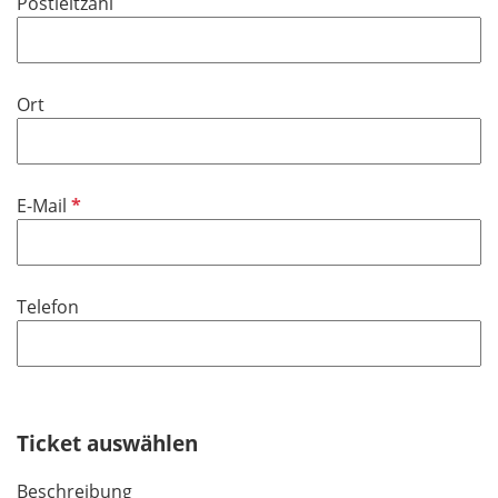
Postleitzahl
Ort
P
E-Mail
f
l
i
Telefon
c
h
t
f
e
Ticket auswählen
l
d
Beschreibung