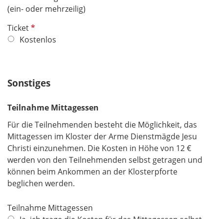
(ein- oder mehrzeilig)
P
Ticket
f
Kostenlos
l
i
c
Sonstiges
h
t
Teilnahme Mittagessen
f
e
Für die Teilnehmenden besteht die Möglichkeit, das
l
Mittagessen im Kloster der Arme Dienstmägde Jesu
d
Christi einzunehmen. Die Kosten in Höhe von 12 €
werden von den Teilnehmenden selbst getragen und
können beim Ankommen an der Klosterpforte
beglichen werden.
Teilnahme Mittagessen