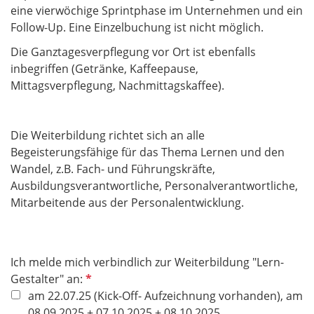
l
eine vierwöchige Sprintphase im Unternehmen und ein
d
Follow-Up. Eine Einzelbuchung ist nicht möglich.
Die Ganztagesverpflegung vor Ort ist ebenfalls
inbegriffen ​​​​​​​(Getränke, Kaffeepause,
Mittagsverpflegung, Nachmittagskaffee).
Die Weiterbildung richtet sich an alle
Begeisterungsfähige für das Thema Lernen und den
Wandel, z.B. Fach- und Führungskräfte,
Ausbildungsverantwortliche, Personalverantwortliche,
Mitarbeitende aus der Personalentwicklung.
Ich melde mich verbindlich zur Weiterbildung "Lern-
P
Gestalter" an:
f
am 22.07.25 (Kick-Off- Aufzeichnung vorhanden), am
l
08.09.2025 + 07.10.2025 + 08.10.2025