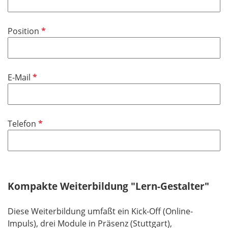
l
l
t
d
i
f
P
Position
c
e
f
h
l
l
t
d
i
f
P
E-Mail
c
e
f
h
l
l
t
d
i
f
P
Telefon
c
e
f
h
l
l
t
d
i
f
c
e
h
Kompakte Weiterbildung "Lern-Gestalter"
l
t
d
f
Diese ​​​​Weiterbildung umfaßt ein Kick-Off (Online-
e
Impuls), drei Module in Präsenz (Stuttgart),