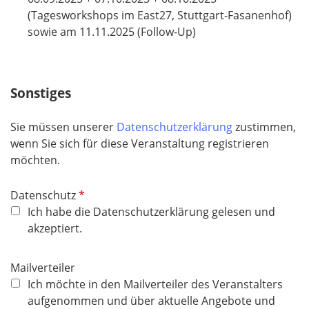
i
(Tagesworkshops im East27, Stuttgart-Fasanenhof)
c
sowie am 11.11.2025 (Follow-Up)
h
t
f
Sonstiges
e
l
Sie müssen unserer
Datenschutzerklärung
zustimmen,
d
wenn Sie sich für diese Veranstaltung registrieren
möchten.
P
Datenschutz
f
Ich habe die Datenschutzerklärung gelesen und
l
akzeptiert.
i
c
Mailverteiler
h
Ich möchte in den Mailverteiler des Veranstalters
t
aufgenommen und über aktuelle Angebote und