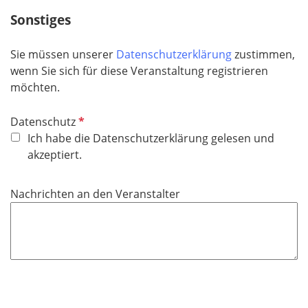
e
Sonstiges
l
d
Sie müssen unserer
Datenschutzerklärung
zustimmen,
wenn Sie sich für diese Veranstaltung registrieren
möchten.
P
Datenschutz
f
Ich habe die Datenschutzerklärung gelesen und
l
akzeptiert.
i
c
Nachrichten an den Veranstalter
h
t
f
e
l
d