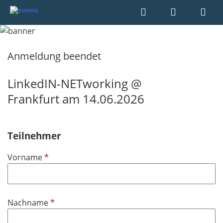
Anmeldung beendet
LinkedIN-NETworking @
Frankfurt am 14.06.2026
Teilnehmer
P
Vorname
f
l
i
P
Nachname
c
f
h