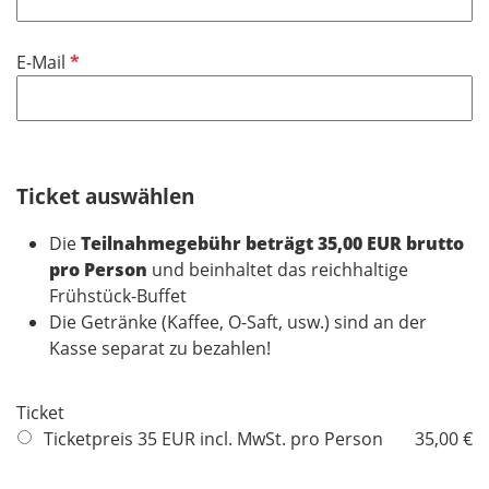
l
t
i
f
P
E-Mail
c
e
f
h
l
l
t
d
i
f
c
e
h
Ticket auswählen
l
t
d
Die
Teilnahmegebühr beträgt 35,00 EUR brutto
f
pro Person
und beinhaltet das reichhaltige
e
Frühstück-Buffet
l
Die Getränke (Kaffee, O-Saft, usw.) sind an der
d
Kasse separat zu bezahlen!
Ticket
Ticketpreis 35 EUR incl. MwSt. pro Person
35,00 €