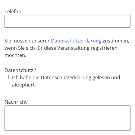
i
Telefon
c
h
t
f
Sie müssen unserer
Datenschutzerklärung
zustimmen,
e
wenn Sie sich für diese Veranstaltung registrieren
l
möchten.
d
P
Datenschutz
f
Ich habe die Datenschutzerklärung gelesen und
l
akzeptiert.
i
c
Nachricht
h
t
f
e