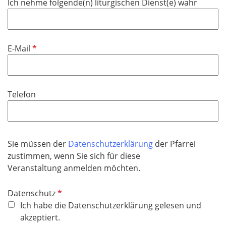
Ich nehme folgende(n) liturgischen Dienst(e) wahr
e
l
d
P
E-Mail
f
l
i
Telefon
c
h
t
f
Sie müssen der
Datenschutzerklärung
der Pfarrei
e
zustimmen, wenn Sie sich für diese
l
Veranstaltung anmelden möchten.
d
P
Datenschutz
f
Ich habe die Datenschutzerklärung gelesen und
l
akzeptiert.