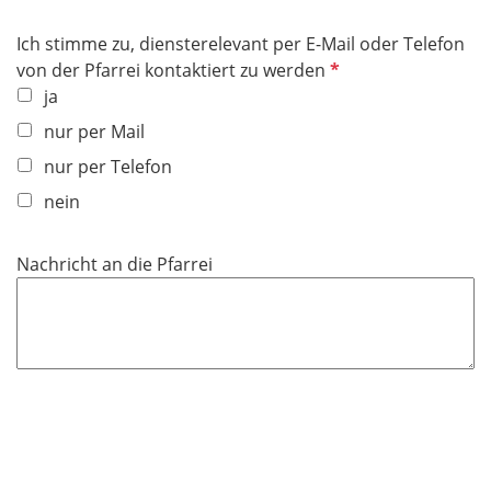
i
c
Ich stimme zu, diensterelevant per E-Mail oder Telefon
h
P
von der Pfarrei kontaktiert zu werden
t
f
ja
f
l
nur per Mail
e
i
l
nur per Telefon
c
d
h
nein
t
f
Nachricht an die Pfarrei
e
l
d