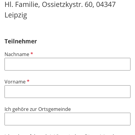
Hl. Familie, Ossietzkystr. 60, 04347
Leipzig
Teilnehmer
P
Nachname
f
l
i
P
Vorname
c
f
h
l
t
i
f
Ich gehöre zur Ortsgemeinde
c
e
h
l
t
d
f