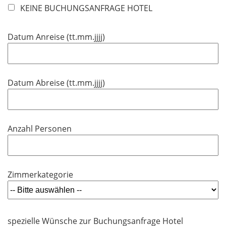
KEINE BUCHUNGSANFRAGE HOTEL
c
h
t
Datum Anreise (tt.mm.jjjj)
f
e
l
Datum Abreise (tt.mm.jjjj)
d
Anzahl Personen
Zimmerkategorie
spezielle Wünsche zur Buchungsanfrage Hotel