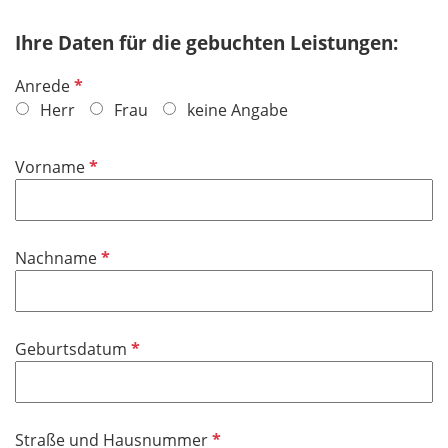
Ihre Daten für die gebuchten Leistungen:
P
Anrede
f
Herr
Frau
keine Angabe
l
i
P
Vorname
c
f
h
l
t
i
f
P
Nachname
c
e
f
h
l
l
t
d
i
f
P
Geburtsdatum
c
e
f
h
l
l
t
d
i
f
P
Straße und Hausnummer
c