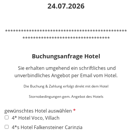
24.07.2026
**********************************************
*********************************
Buchungsanfrage Hotel
Sie erhalten umgehend ein schriftliches und
unverbindliches Angebot per Email vom Hotel.
Die Buchung & Zahlung erfolgt direkt mit dem Hotel
Stornobedingungen gem. Angebot des Hotels
P
gewünschtes Hotel auswählen
f
4* Hotel Voco, Villach
l
4*s Hotel Falkensteiner Carinzia
i