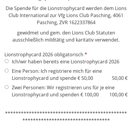
Die Spende für die Lionstrophycard werden dem Lions
Club International zur Vfg Lions Club Pasching, 4061
Pasching, ZVR 1622337864
gewidmet und gem. den Lions Club Statuten
ausschließlich mildtätig und karitativ verwendet.
P
Lionstrophycard 2026 obligatorisch
f
Ich/wir haben bereits eine Lionstrophycard 2026
l
Eine Person: Ich registriere mich für eine
i
Lionstrophycard und spende € 50,00
50,00 €
c
Zwei Personen: Wir registrieren uns für je eine
h
Lionstrophycard und spenden € 100,00
100,00 €
t
f
e
**********************************************
l
*********************************
d