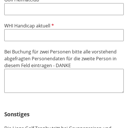
c
e
f
h
l
l
t
d
i
f
P
WHI Handicap aktuell
c
e
f
h
l
l
t
d
i
f
Bei Buchung für zwei Personen bitte alle vorstehend
c
e
abgefragten Personendaten für die zweite Person in
h
l
diesem Feld eintragen - DANKE
t
d
f
e
l
d
Sonstiges