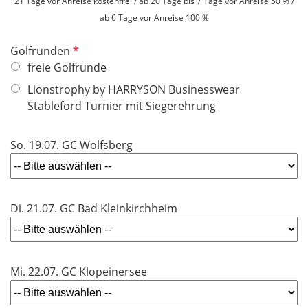
21 Tage vor Anreise kostenfrei / ab 20 Tage bis 7 Tage vor Anreise 50 % /
ab 6 Tage vor Anreise 100 %
P
Golfrunden
f
freie Golfrunde
l
Lionstrophy by HARRYSON Businesswear
i
Stableford Turnier mit Siegerehrung
c
h
So. 19.07. GC Wolfsberg
t
f
e
l
Di. 21.07. GC Bad Kleinkirchheim
d
Mi. 22.07. GC Klopeinersee