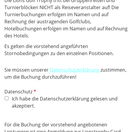
Die Lions Golf Trophy tritt bei Gruppenreisen und
Turnierblöcken NICHT als Reiseveranstalter auf! Die
Turnierbuchungen erfolgen im Namen und auf
Rechnung der austragenden Golfclubs,
Hotelbuchungen erfolgen im Namen und auf Rechnung
des Hotels.
Es gelten die vorstehend angeführten
Stornobedingungen zu den einzelnen Positionen.
Sie müssen unserer
Datenschutzerklärung
zustimmen,
um die Buchung durchzuführen!
P
Datenschutz
f
Ich habe die Datenschutzerklärung gelesen und
l
akzeptiert.
i
c
Für die Buchung der vorstehend angebotenen
h
Leistungen ist eine Anmeldung zur Lionstrophy Card