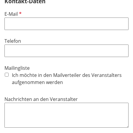
Kontakt-Daten
P
E-Mail
f
l
i
Telefon
c
h
t
f
Mailingliste
e
Ich möchte in den Mailverteiler des Veranstalters
l
aufgenommen werden
d
Nachrichten an den Veranstalter