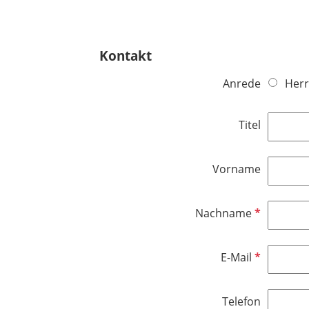
Kontakt
Anrede
Herr
Titel
Vorname
P
Nachname
f
l
P
E-Mail
i
f
c
l
h
Telefon
i