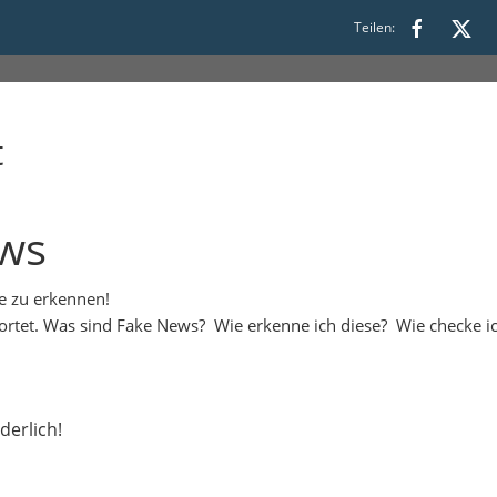
11:30
Teilen:
t
ews
e zu erkennen!
rtet. Was sind Fake News? Wie erkenne ich diese? Wie checke i
derlich!