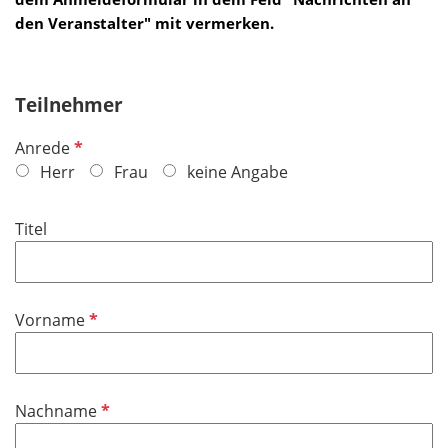
den Veranstalter" mit vermerken.
Teilnehmer
P
Anrede
f
Herr
Frau
keine Angabe
l
i
Titel
c
h
t
f
P
Vorname
e
f
l
l
d
i
P
Nachname
c
f
h