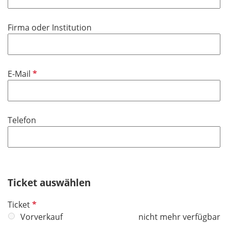
l
t
i
f
Firma oder Institution
c
e
h
l
t
d
f
P
E-Mail
e
f
l
l
d
i
Telefon
c
h
t
f
e
Ticket auswählen
l
d
P
Ticket
f
Vorverkauf
nicht mehr verfügbar