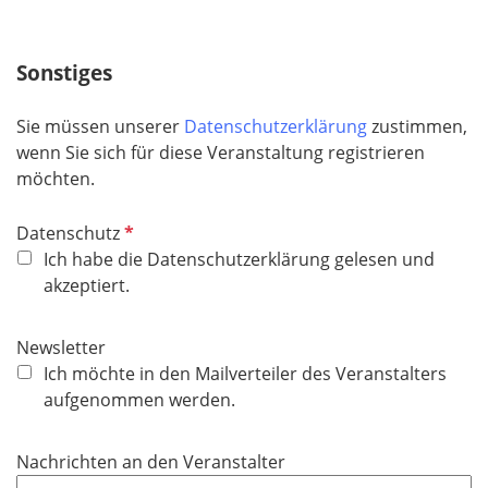
l
i
c
Sonstiges
h
t
Sie müssen unserer
Datenschutzerklärung
zustimmen,
f
wenn Sie sich für diese Veranstaltung registrieren
e
möchten.
l
d
P
Datenschutz
f
Ich habe die Datenschutzerklärung gelesen und
l
akzeptiert.
i
c
Newsletter
h
Ich möchte in den Mailverteiler des Veranstalters
t
aufgenommen werden.
f
e
Nachrichten an den Veranstalter
l