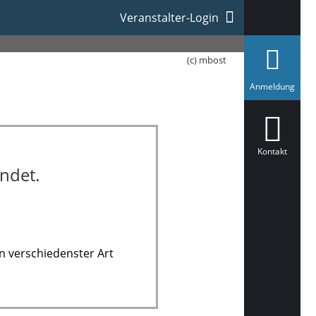
[MBO-252601]
Veranstalter-Login
(c) mbost
a
Anmeldung
u
s
g
e
w
ä
Kontakt
h
ndet.
l
t
n verschiedenster Art