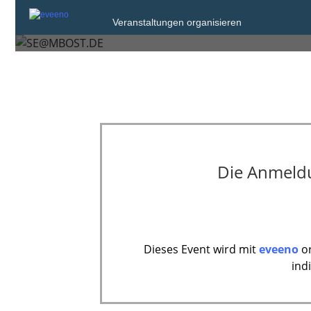
Schulentwickl
Veranstaltungen organisieren
Die Anmeldun
Dieses Event wird mit
eveeno
or
ind