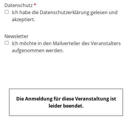
P
Datenschutz
f
Ich habe die Datenschutzerklärung gelesen und
l
akzeptiert.
i
c
Newsletter
h
Ich möchte in den Mailverteiler des Veranstalters
t
aufgenommen werden.
f
e
l
d
Die Anmeldung für diese Veranstaltung ist
leider beendet.