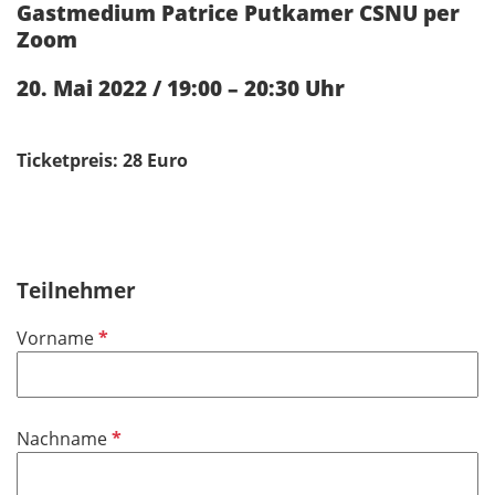
Gastmedium Patrice Putkamer CSNU per
Zoom
20. Mai 2022 / 19:00 – 20:30 Uhr
Ticketpreis: 28 Euro
Teilnehmer
P
Vorname
f
l
i
P
Nachname
c
f
h
l