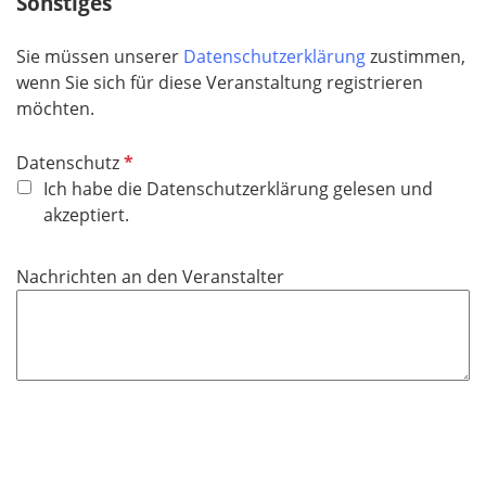
Sonstiges
l
d
Sie müssen unserer
Datenschutzerklärung
zustimmen,
wenn Sie sich für diese Veranstaltung registrieren
möchten.
P
Datenschutz
f
Ich habe die Datenschutzerklärung gelesen und
l
akzeptiert.
i
c
Nachrichten an den Veranstalter
h
t
f
e
l
d