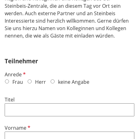
Steinbeis-Zentrale, die an diesem Tag vor Ort sein
werden. Auch externe Partner und an Steinbeis
Interessierte sind herzlich willkommen. Gerne dürfen
Sie uns hierzu Namen von Kolleginnen und Kollegen
nennen, die wie als Gäste mit einladen würden.
Teilnehmer
P
Anrede
f
Frau
Herr
keine Angabe
l
i
Titel
c
h
t
f
P
Vorname
e
f