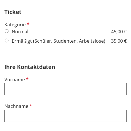
Ticket
P
Kategorie
f
Normal
45,00 €
l
Ermäßigt (Schüler, Studenten, Arbeitslose)
35,00 €
i
c
h
Ihre Kontaktdaten
t
f
P
Vorname
e
f
l
l
d
i
P
Nachname
c
f
h
l
t
i
f