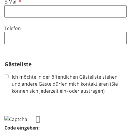
P
E-Mail
c
e
f
h
l
l
t
d
i
f
Telefon
c
e
h
l
t
d
f
e
Gästeliste
l
d
Ich möchte in der öffentlichen Gästeliste stehen
und andere Gäste dürfen mich kontaktieren (Sie
können sich jederzeit ein- oder austragen)
Code eingeben: