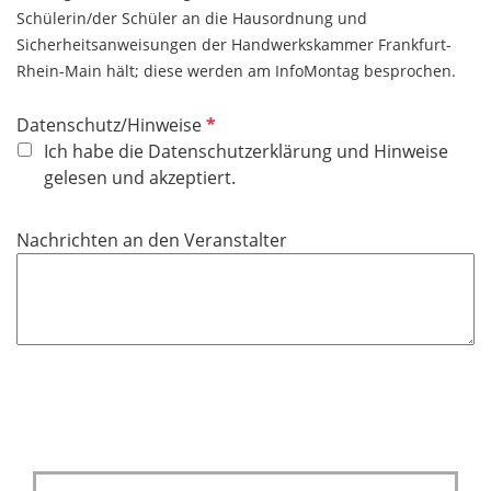
Schülerin/der Schüler an die Hausordnung und
Sicherheitsanweisungen der Handwerkskammer Frankfurt-
Rhein-Main hält; diese werden am InfoMontag besprochen.
P
Datenschutz/Hinweise
f
Ich habe die Datenschutzerklärung und Hinweise
l
gelesen und akzeptiert.
i
c
Nachrichten an den Veranstalter
h
t
f
e
l
d