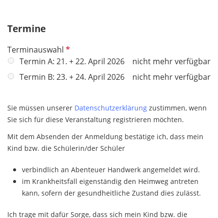
i
f
c
e
h
Termine
l
t
d
P
Terminauswahl
f
f
Termin A: 21. + 22. April 2026
nicht mehr verfügbar
e
l
l
Termin B: 23. + 24. April 2026
nicht mehr verfügbar
i
d
c
h
Sie müssen unserer
Datenschutzerklärung
zustimmen, wenn
t
Sie sich für diese Veranstaltung registrieren möchten.
f
Mit dem Absenden der Anmeldung bestätige ich, dass mein
e
Kind bzw. die Schülerin/der Schüler
l
d
verbindlich an Abenteuer Handwerk angemeldet wird.
im Krankheitsfall eigenständig den Heimweg antreten
kann, sofern der gesundheitliche Zustand dies zulässt.
Ich trage mit dafür Sorge, dass sich mein Kind bzw. die