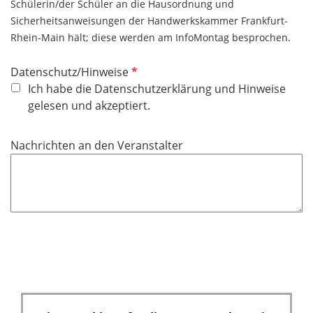
Schülerin/der Schüler an die Hausordnung und
Sicherheitsanweisungen der Handwerkskammer Frankfurt-
Rhein-Main hält; diese werden am InfoMontag besprochen.
P
Datenschutz/Hinweise
f
Ich habe die Datenschutzerklärung und Hinweise
l
gelesen und akzeptiert.
i
c
Nachrichten an den Veranstalter
h
t
f
e
l
d