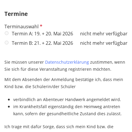
f
c
e
h
Termine
l
t
d
P
Terminauswahl
f
f
Termin A: 19. + 20. Mai 2026
nicht mehr verfügbar
e
l
l
Termin B: 21. + 22. Mai 2026
nicht mehr verfügbar
i
d
c
h
Sie müssen unserer
Datenschutzerklärung
zustimmen, wenn
t
Sie sich für diese Veranstaltung registrieren möchten.
f
Mit dem Absenden der Anmeldung bestätige ich, dass mein
e
Kind bzw. die Schülerin/der Schüler
l
d
verbindlich an Abenteuer Handwerk angemeldet wird.
im Krankheitsfall eigenständig den Heimweg antreten
kann, sofern der gesundheitliche Zustand dies zulässt.
Ich trage mit dafür Sorge, dass sich mein Kind bzw. die