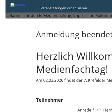
Montag, 2. Mrz. 2026 von 09:0
Veranstaltungen organisieren
Krefeld
Anmeldung beende
Herzlich Willko
Medienfachtag!
Am 02.03.2026 findet der 7. Krefelder M
Teilnehmer
P
Anrede
Herr