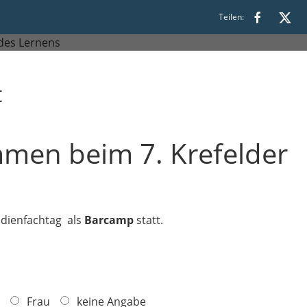
0 bis 15:00
Teilen:
t
mmen beim 7. Krefelder
edienfachtag als
Barcamp
statt.
Frau
keine Angabe