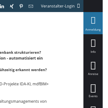
Veranstalter-Login
a
Anmeldung
u
s
g
e
w
ä
Info
tenbank strukturieren?
h
n - automatisiert ein
l
t
ühzeitig erkannt werden?
Anreise
D-Projekte IDA-KI, mdfBIM+
Events
 Erhaltungsmanagements von