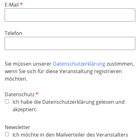
P
E-Mail
c
f
h
l
t
i
f
Telefon
c
e
h
l
t
d
f
Sie müssen unserer
Datenschutzerklärung
zustimmen,
e
wenn Sie sich für diese Veranstaltung registrieren
l
möchten.
d
P
Datenschutz
f
Ich habe die Datenschutzerklärung gelesen und
l
akzeptiert.
i
c
Newsletter
h
Ich möchte in den Mailverteiler des Veranstalters
t