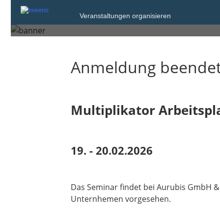
Freitag, 20. Feb. 2026
Veranstaltungen organisieren
Stolberg
Anmeldung beende
Multiplikator Arbeitspla
19. - 20.02.2026
Das Seminar findet bei Aurubis GmbH & C
Unternhemen vorgesehen.