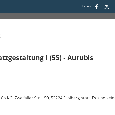
Teilen:
t
tzgestaltung I (5S) - Aurubis
o.KG, Zweifaller Str. 150, 52224 Stolberg statt. Es sind ke