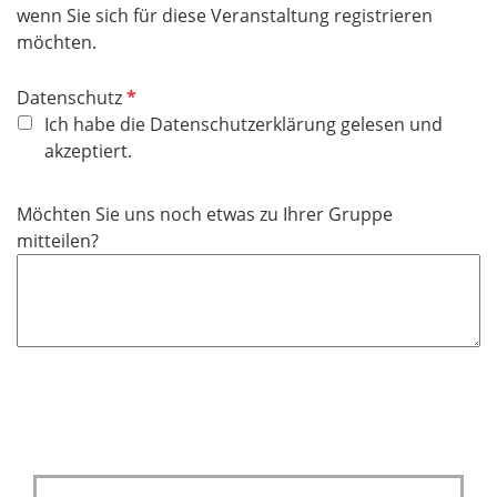
e
wenn Sie sich für diese Veranstaltung registrieren
l
möchten.
d
P
Datenschutz
f
Ich habe die Datenschutzerklärung gelesen und
l
akzeptiert.
i
c
Möchten Sie uns noch etwas zu Ihrer Gruppe
h
mitteilen?
t
f
e
l
d