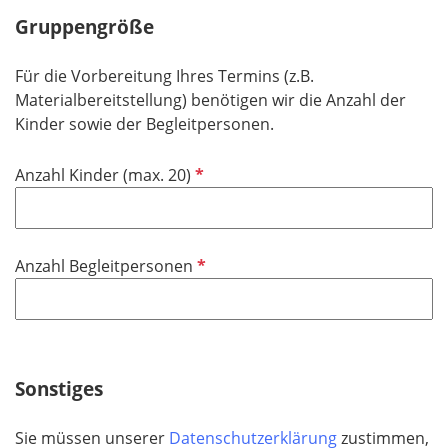
h
Gruppengröße
t
f
Für die Vorbereitung Ihres Termins (z.B.
e
Materialbereitstellung) benötigen wir die Anzahl der
l
Kinder sowie der Begleitpersonen.
d
P
Anzahl Kinder (max. 20)
f
l
i
P
Anzahl Begleitpersonen
c
f
h
l
t
i
f
c
e
h
Sonstiges
l
t
d
f
Sie müssen unserer
Datenschutzerklärung
zustimmen,