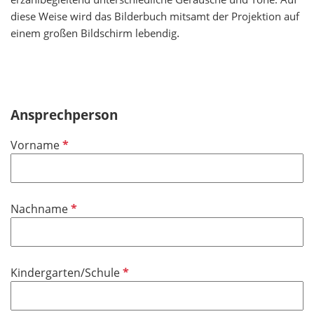
diese Weise wird das Bilderbuch mitsamt der Projektion auf
.
einem großen Bildschirm lebendig
Ansprechperson
P
Vorname
f
l
i
P
Nachname
c
f
h
l
t
i
f
P
Kindergarten/Schule
c
e
f
h
l
l
t
d