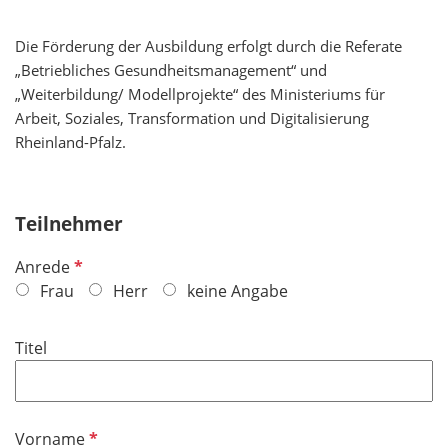
Die Förderung der Ausbildung erfolgt durch die Referate
„Betriebliches Gesundheitsmanagement“ und
„Weiterbildung/ Modellprojekte“ des Ministeriums für
Arbeit, Soziales, Transformation und Digitalisierung
Rheinland-Pfalz.
Teilnehmer
P
Anrede
f
Frau
Herr
keine Angabe
l
i
Titel
c
h
t
f
P
Vorname