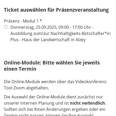
e
Ticket auswählen für Präsenzveranstaltung
l
d
P
Präsenz - Modul 1
f
Donnerstag, 25.09.2025, 09:00 - 17:00 Uhr -
l
Ausbildung zum/zur Nachhaltigkeits-Botschafter*in
i
Plus - Haus der Landwirtschaft in Alzey
c
h
t
Online-Module: Bitte wählen Sie jeweils
f
einen Termin
e
l
Die Online-Module werden über das Videokonferenz-
d
Tool Zoom abgehalten.
Die Auswahl der Online-Module dient zunächst nur
unserer internen Planung und ist
nicht verbindlich
.
Sollten sich bei Ihnen Änderungen ergeben oder ein
Termin nicht passen, können Sie Ihre Auswahl