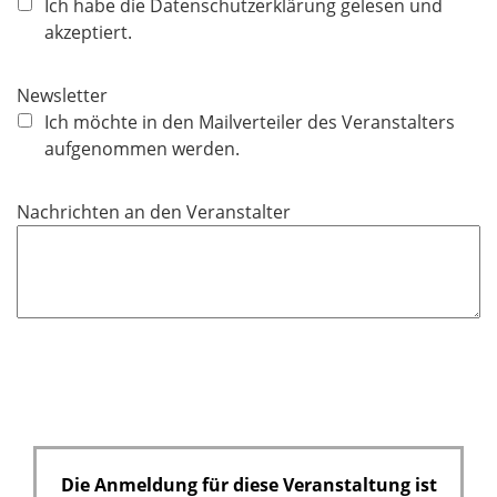
f
Ich habe die Datenschutzerklärung gelesen und
l
akzeptiert.
i
c
Newsletter
h
Ich möchte in den Mailverteiler des Veranstalters
t
aufgenommen werden.
f
e
Nachrichten an den Veranstalter
l
d
Die Anmeldung für diese Veranstaltung ist