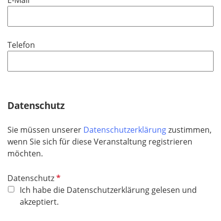
f
l
i
Telefon
c
h
t
f
e
Datenschutz
l
d
Sie müssen unserer
Datenschutzerklärung
zustimmen,
wenn Sie sich für diese Veranstaltung registrieren
möchten.
P
Datenschutz
f
Ich habe die Datenschutzerklärung gelesen und
l
akzeptiert.
i