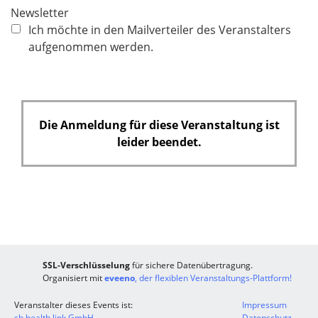
c
Newsletter
h
Ich möchte in den Mailverteiler des Veranstalters
t
aufgenommen werden.
f
e
l
d
Die Anmeldung für diese Veranstaltung ist
leider beendet.
SSL-Verschlüsselung
für sichere Datenübertragung.
Organisiert mit
eveeno
, der flexiblen Veranstaltungs-Plattform!
Veranstalter dieses Events ist:
Impressum
sb health link GmbH
Datenschutz