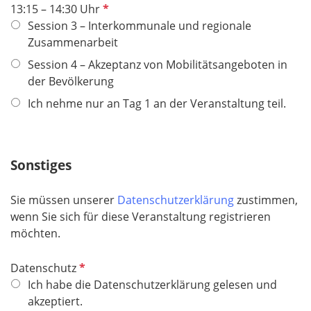
d
P
13:15 – 14:30 Uhr
f
Session 3 – Interkommunale und regionale
l
Zusammenarbeit
i
Session 4 – Akzeptanz von Mobilitätsangeboten in
c
der Bevölkerung
h
Ich nehme nur an Tag 1 an der Veranstaltung teil.
t
f
e
l
Sonstiges
d
Sie müssen unserer
Datenschutzerklärung
zustimmen,
wenn Sie sich für diese Veranstaltung registrieren
möchten.
P
Datenschutz
f
Ich habe die Datenschutzerklärung gelesen und
l
akzeptiert.