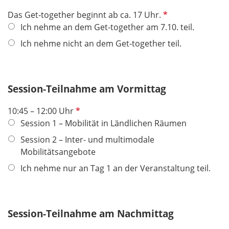
e
l
P
Das Get-together beginnt ab ca. 17 Uhr.
d
f
Ich nehme an dem Get-together am 7.10. teil.
l
Ich nehme nicht an dem Get-together teil.
i
c
h
Session-Teilnahme am Vormittag
t
f
P
10:45 – 12:00 Uhr
e
f
Session 1 – Mobilität in Ländlichen Räumen
l
l
d
Session 2 – Inter- und multimodale
i
Mobilitätsangebote
c
Ich nehme nur an Tag 1 an der Veranstaltung teil.
h
t
f
e
Session-Teilnahme am Nachmittag
l