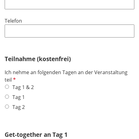
h
l
l
t
d
i
f
Telefon
c
e
h
l
t
d
f
e
Teilnahme (kostenfrei)
l
d
Ich nehme an folgenden Tagen an der Veranstaltung
P
teil
f
Tag 1 & 2
l
Tag 1
i
Tag 2
c
h
t
f
Get-together an Tag 1