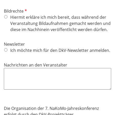
i
c
P
Bildrechte
h
f
Hiermit erkläre ich mich bereit, dass während der
t
l
Veranstaltung Bildaufnahmen gemacht werden und
f
i
diese im Nachhinein veröffentlicht werden dürfen.
e
c
l
h
Newsletter
d
t
Ich möchte mich für den DkV-Newsletter anmelden.
f
e
Nachrichten an den Veranstalter
l
d
Die Organisation der 7. NaKoMo-Jahreskonferenz
erfolgt durch den DkV-P
roje
ktträger