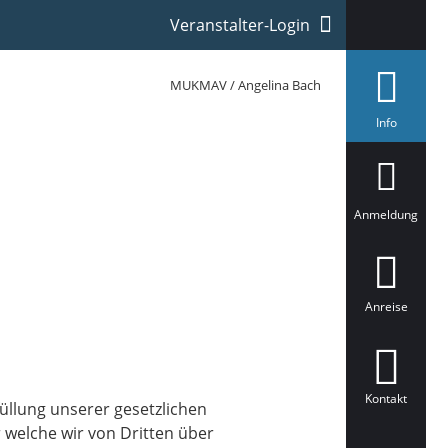
Veranstalter-Login
MUKMAV / Angelina Bach
a
Info
u
s
g
e
w
ä
Anmeldung
h
l
t
Anreise
Kontakt
füllung unserer gesetzlichen
 welche wir von Dritten über