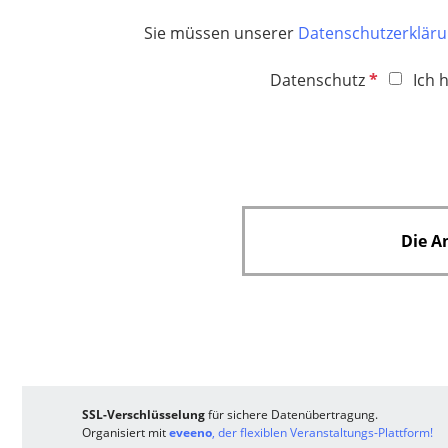
f
l
h
e
Sie müssen unserer
Datenschutzerklär
i
t
l
c
f
P
d
Datenschutz
Ich 
h
e
f
t
l
l
f
d
i
e
c
l
h
d
t
Die A
f
e
l
d
SSL-Verschlüsselung
für sichere Datenübertragung.
Organisiert mit
eveeno
, der flexiblen Veranstaltungs-Plattform!