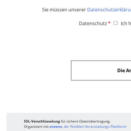
f
l
h
e
Sie müssen unserer
Datenschutzerklär
i
t
l
c
f
P
d
Datenschutz
Ich 
h
e
f
t
l
l
f
d
i
e
c
l
h
d
t
Die A
f
e
l
d
SSL-Verschlüsselung
für sichere Datenübertragung.
Organisiert mit
eveeno
, der flexiblen Veranstaltungs-Plattform!