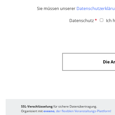
f
l
h
e
Sie müssen unserer
Datenschutzerklär
i
t
l
c
f
P
d
Datenschutz
Ich 
h
e
f
t
l
l
f
d
i
e
c
l
h
d
t
Die A
f
e
l
d
SSL-Verschlüsselung
für sichere Datenübertragung.
Organisiert mit
eveeno
, der flexiblen Veranstaltungs-Plattform!