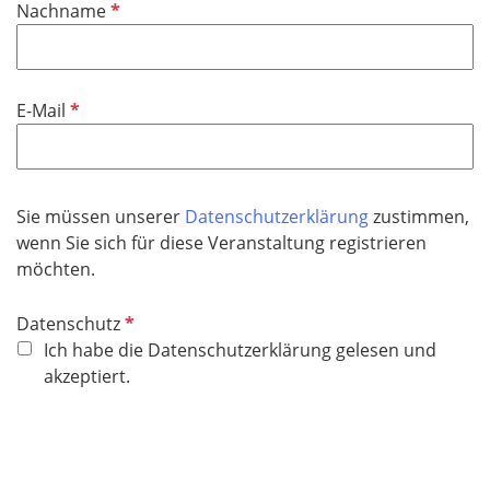
P
Nachname
c
f
h
l
t
i
f
P
E-Mail
c
e
f
h
l
l
t
d
i
f
c
Sie müssen unserer
Datenschutzerklärung
zustimmen,
e
h
wenn Sie sich für diese Veranstaltung registrieren
l
t
möchten.
d
f
e
P
Datenschutz
l
f
Ich habe die Datenschutzerklärung gelesen und
d
l
akzeptiert.
i
c
h
t