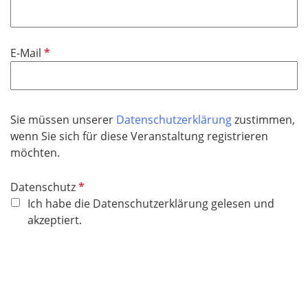
f
h
l
t
i
f
P
E-Mail
c
e
f
h
l
l
t
d
i
f
c
Sie müssen unserer
Datenschutzerklärung
zustimmen,
e
h
wenn Sie sich für diese Veranstaltung registrieren
l
t
möchten.
d
f
e
P
Datenschutz
l
f
Ich habe die Datenschutzerklärung gelesen und
d
l
akzeptiert.
i
c
h
t
f